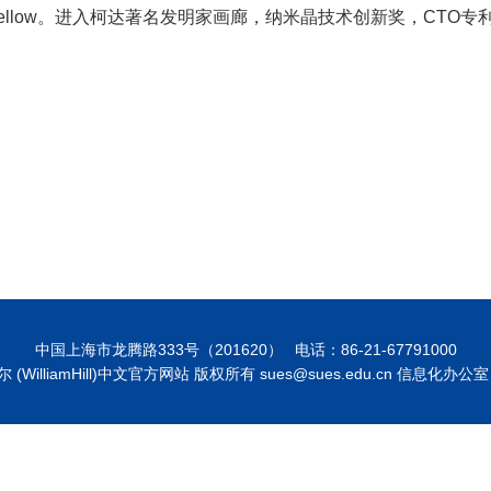
llow。进入柯达著名发明家画廊，纳米晶技术创新奖，CTO专利
中国上海市龙腾路333号（201620）
电话：86-21-67791000
廉希尔 (WilliamHill)中文官方网站 版权所有 sues@sues.edu.cn 信息化办