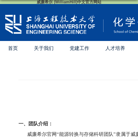
威廉希尔 (WilliamHill)中文官方网站
首页
关于我们
党建工作
人才培养
一、团队介绍：
威廉希尔官网“能源转换与存储科研团队”隶属于