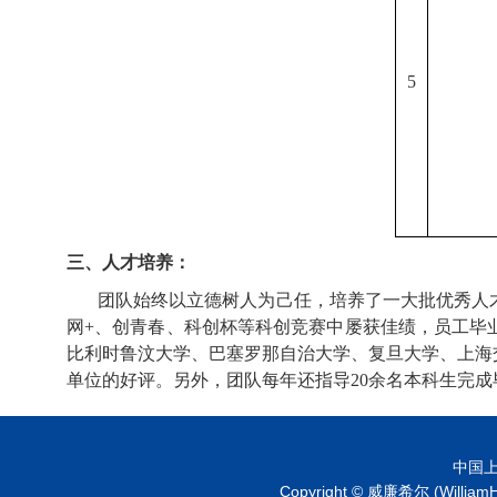
5
三、人才
培养：
团队始终以立德树人为己任，培养了一大批优秀人
网
+
、创青春、科创杯等科创竞赛中屡获佳绩，员工毕
比利时鲁汶大学、巴塞罗那自治大学、复旦大学、上海
单位的好评。另外，团队每年还指导
20
余名本科生完成
中国上
Copyright © 威廉希尔 (Wil