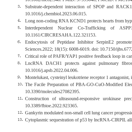
Substrate-dependent interaction of SPOP and RACK1 a
10.1016/j.chembiol.2023.06.015.
Long non-coding RNA KCND1 protects hearts from hyper
Interdependent Nuclear Co-Trafficking of ASP
10.1161/CIRCRESAHA.122.321153.
Endocytosis of Peptidase Inhibitor SerpinE2 promot
Sciences.2022; 18(15): 6008-6019. doi: 10.7150/ijbs.677
Critical role of PAFR/YAP1 positive feedback loop in c
LncRNA DACH1 protects against pulmonary fibros
10.1016/j.apsb.2022.04.006.
Montelukast, cysteinyl leukotriene receptor 1 antagonist
The Facile Preparation of PBA-GO-CuO-Modified Electr
10.3390/molecules27082395.
Construction of ultrasound-responsive urokinase pr
10.3389/fbioe.2022.923365.
Gankyrin modulated non-small cell lung cancer progress
Cytoplasmic sequestration of p53 by lncRNA-CIRPIL alle