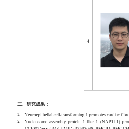
4
三、研究成果：
Neuroepithelial cell-transforming 1 promotes cardiac fibr
Nucleosome assembly protein 1 like 1 (NAP1L1) promo
10.1002/mco2.348. PMID: 37593048; PMCID: PMC104