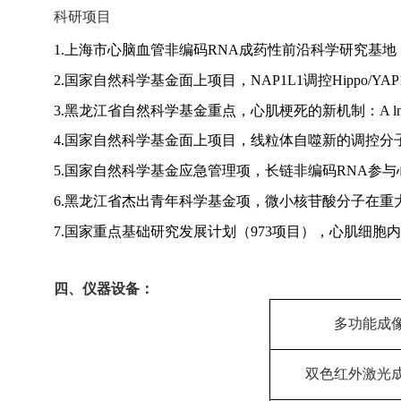
科研项目
1.
上海市心脑血管非编码
RNA
成药性前沿科学研究基地
2.
国家自然科学基金面上项目，
NAP1L1
调控
Hippo/YAP
3.
黑龙江省自然科学基金重点，心肌梗死的新机制：
A 
4.
国家自然科学基金面上项目，线粒体自噬新的调控分
5.
国家自然科学基金应急管理项，长链非编码
RNA
参与
6.
黑龙江省杰出青年科学基金项，微小核苷酸分子在重
7.
国家重点基础研究发展计划（
973
项目），心肌细胞内
四、仪器设备：
多功能成
双色红外激光