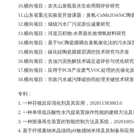
10.横向项目：
农夫山泉瓶装水生命周期评价研究
11.
山东省重点实验室开放课题：臭氧
-CuMn2O4/SiC
陶
12.
横向项目：城镇污水厂污泥原位减量研究
13.
横向项目：河道沉积物
-
水界面长效增氧材料研究
14.
横向项目：基于
SiC
陶瓷膜耦合臭氧催化法的污水深
15.
横向项目：碳化硅陶瓷膜膜层调控技术研究与开发
16.
横向项目：含油污泥热解技术碳足迹评价与优化研究
17.
横向项目：应用于
PCB
产业废气
VOC
处理的光催化
18.
横向项目：市政污水减污降碳协同处理关键技术研发
专利：
1.
一种芬顿反应强化剂及其应用，
202011383883.0
2.
一种单塔低压酸性水汽提装置操作性能的建模方法及
3.
一种胺液再生装置的智能控制方法及系统，
20201005
4.
基于纤维素纳米晶须得
pH
敏感纳米球及其制备和应用