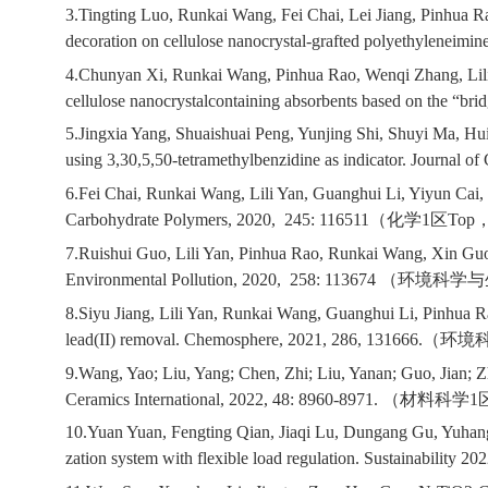
3.Tingting Luo, Runkai Wang, Fei Chai, Lei Jiang, Pinhua R
decoration on cellulose nanocrystal-grafted polyethyleneim
4.Chunyan Xi, Runkai Wang, Pinhua Rao, Wenqi Zhang, Lili 
cellulose nanocrystalcontaining absorbents based on the “brid
5.Jingxia Yang, Shuaishuai Peng, Yunjing Shi, Shuyi Ma, Huih
using 3,30,5,50-tetramethylbenzidine as indicator. Journal of
6.Fei Chai, Runkai Wang, Lili Yan, Guanghui Li, Yiyun Cai, C
Carbohydrate Polymers, 2020, 245: 116511
（化学
1
区
Top
7.Ruishui Guo, Lili Yan, Pinhua Rao, Runkai Wang, Xin Guo, 
Environmental Pollution, 2020, 258: 113674
（环境科学与
8.Siyu Jiang, Lili Yan, Runkai Wang, Guanghui Li, Pinhua R
lead(II) removal. Chemosphere, 2021, 286, 131666.
（环境
9.Wang, Yao; Liu, Yang; Chen, Zhi; Liu, Yanan; Guo, Jian; Z
Ceramics International, 2022, 48: 8960-8971.
（材料科学
1
10.Yuan Yuan, Fengting Qian, Jiaqi Lu, Dungang Gu, Yuhang 
zation system with flexible load regulation. Sustainability 20