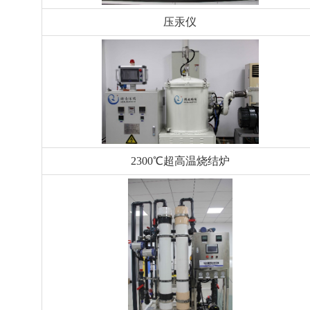
压汞仪
2300℃
超高温烧结炉