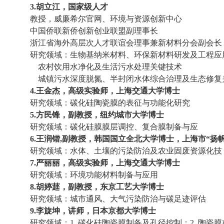
3.胡立江，国家级人才
教授，威廉希尔官网、环境与资源创新中心
中国侨联新侨创新创业联盟副理事长
浙江省海外高层次人才联谊会理事兼新材料分会副会长
研究领域：生物基纳米材料、环保新材料研发及工程应
农村饮用水净化及生活污水处理关键技术
城镇污水深度脱氮、半封闭水体综合治理及生态修复
4.王金杰，高级实验师，上海交通大学博士
研究领域：碳化硅陶瓷膜的表征与功能化研究
5.方民锋，副教授，纽约城市大学博士
研究领域：碳化硅膜膜层调控、复合膜制备与应
6.王润锴
,
副教授，韩国国立全北大学博士，上海市“扬帆
研究领域：水体、土壤的污染防治及农业固废资源化技
7.严丽丽，高级实验师，上海交通大学博士
研究领域：
环境功能材料制备与应用
8.胡婷莛
，
副教授，东京工艺大学博士
研究领域：
城市通风、大气污染防治与碳足迹评估
9.李旋坤，讲师，日本京都大学博士
研究领域：
1.
碳化硅陶瓷膜制备及孔径控制；
2.
陶瓷膜