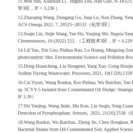
11.Wen Sun, Xuankun Li , Jingtao Zou, Han Guo. N-TiO2-Coa
学
3
区，
IF = 3.236
）
12.Zhaoqing Wang, Dungang Gu, Jiaqi Lu, Nan Zhang, Yang Li
ACS Omega 2022, 7, 28525
−28533
（化学
3
区）
13.Suqin Liu, Jinjie Wang, Yue Hu, Yunjing Shi, Jingxia Y
Chemosensors, 10 (2022) 222.
（工程技术
3
区，
IF = 4.229
14.Lili Yan, Xin Guo, Pinhua Rao, Lu Huang, Mingxing Sun,
photocatalytic film. Environmental Science and Pollution Re
15.Dong Huancheng, Liu Hongmei, Yang Xue, Gong Houjie, Zh
Aniline Dyeing Wastewater. Processes, 2021, 19(1329),1329
16.Cai Yiyun, Wang Runkai, Rao Pinhua, Wu Baichun, Yan L
sp. SCYY-5 Isolated from Contaminated Oil Sludge: Strategy 
IF 3.39
）
17.Shi Yunjing, Wang Jinjie, Mu Kun, Liu Suqin, Yang Guang
Detection of Pyrophosphate. Sensors, 2021, 21(16),5538
（
18.Wang Runkai, Wu Baichun, Zheng Jin, Chen Hongkun, Rao P
Bacterial Strains from Oil Contaminated Soil. Applied Scien